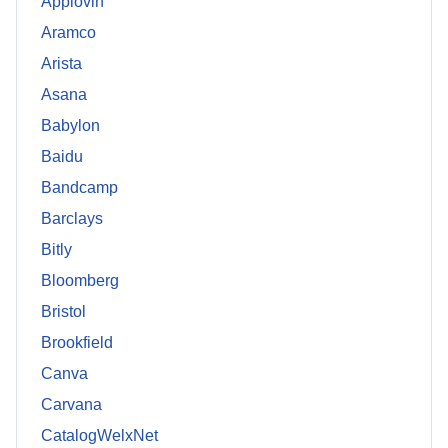
Applovin
Aramco
Arista
Asana
Babylon
Baidu
Bandcamp
Barclays
Bitly
Bloomberg
Bristol
Brookfield
Canva
Carvana
CatalogWelxNet