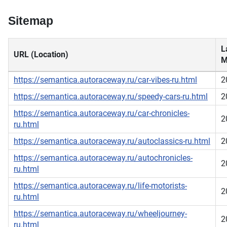
Sitemap
L
URL (Location)
M
https://semantica.autoraceway.ru/car-vibes-ru.html
2
https://semantica.autoraceway.ru/speedy-cars-ru.html
2
https://semantica.autoraceway.ru/car-chronicles-
2
ru.html
https://semantica.autoraceway.ru/autoclassics-ru.html
2
https://semantica.autoraceway.ru/autochronicles-
2
ru.html
https://semantica.autoraceway.ru/life-motorists-
2
ru.html
https://semantica.autoraceway.ru/wheeljourney-
2
ru.html