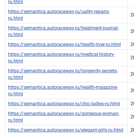
ru.html
https://semantica.autoraceway.ru/uality-repairs-
2
ru.html
https://semantica.autoraceway.ru/treatment-journal-
2
ru.html
https://semantica.autoraceway.ru/health-river-ru.html
2
https://semantica.autoraceway.ru/medical-history-
2
ru.html
https://semantica.autoraceway.ru/longevity-secrets-
2
ru.html
https://semantica.autoraceway.ru/health-magazine-
2
ru.html
https://semantica.autoraceway.ru/chic-ladies-ru.html
2
https://semantica.autoraceway.ru/gorgeous-woman-
2
ru.html
https://semantica.autoraceway.ru/elegant-girls-ru.html
2