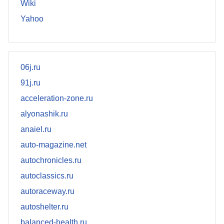
Wiki
Yahoo
06j.ru
91j.ru
acceleration-zone.ru
alyonashik.ru
anaiel.ru
auto-magazine.net
autochronicles.ru
autoclassics.ru
autoraceway.ru
autoshelter.ru
balanced-health.ru